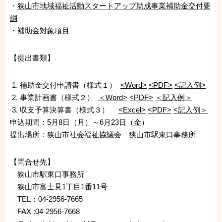
・
狭山市地域福祉活動スタートアップ助成事業補助金交付要
綱
・
補助金対象項目
【提出書類】
補助金交付申請書（様式１）
<Word>
<PDF>
<記入例>
事業計画書（様式２）
＜Word>
<PDF>
＜記入例＞
収支予算決算書（様式３）
<Excel>
<PDF>
<記入例＞
申込期間：5月8日（月）～6月23日（金）
提出場所：狭山市社会福祉協議会 狭山市駅東口事務所
【問合せ先】
狭山市駅東口事務所
狭山市富士見1丁目1番11号
TEL：04-2956-7665
FAX :04-2956-7668